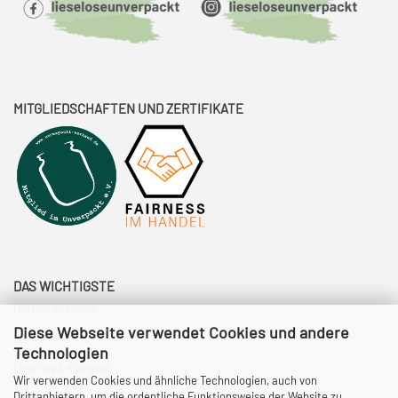
MITGLIEDSCHAFTEN UND ZERTIFIKATE
DAS WICHTIGSTE
Das ist Liese Lose!
Diese Webseite verwendet Cookies und andere
So funktioniert's!
Technologien
Lieferung & Rückgabe
Wir verwenden Cookies und ähnliche Technologien, auch von
Drittanbietern, um die ordentliche Funktionsweise der Website zu