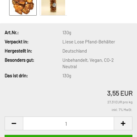
Art.Nr.:
130g
Verpackt in:
Liese Lose Pfand-Behälter
Hergestellt in:
Deutschland
Besonders gut:
Unbehandelt, Vegan, CO-2
Neutral
Das ist drin:
130g
3,55 EUR
27,31 EUR pro kg
inkl. 7% MwSt.