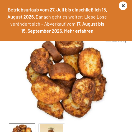
Betriebsurlaub vom 27. Juli bis einschließlich 15.
August 2026.
Danach geht es weiter: Liese Lose
verändert sich – Abverkauf vom
17. August bis
Pretzels Würzige Tomate
15. September 2026.
Mehr erfahren