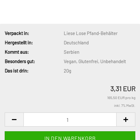
Verpackt in:
Liese Lose Pfand-Behälter
Hergestellt in:
Deutschland
Kommt aus:
Serbien
Besonders gut:
Vegan, Glutenfrei, Unbehandelt
Das ist drin:
20g
3,31 EUR
165,50 EUR pro kg
inkl. 7% MwSt.