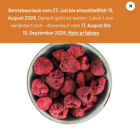
Betriebsurlaub vom 27. Juli bis einschließlich 15.
August 2026.
Danach geht es weiter: Liese Lose
verändert sich – Abverkauf vom
17. August bis
Himbeeren gefriergetrocknet
15. September 2026.
Mehr erfahren