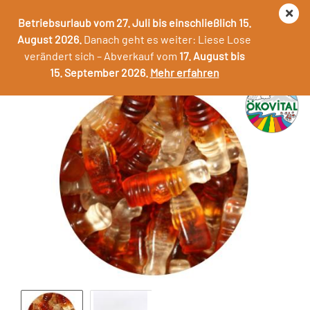
Betriebsurlaub vom 27. Juli bis einschließlich 15.
August 2026.
Danach geht es weiter: Liese Lose
verändert sich – Abverkauf vom
17. August bis
Fruchtgummi COLA-BOTTLES
15. September 2026.
Mehr erfahren