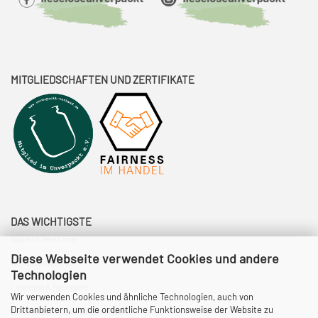
MITGLIEDSCHAFTEN UND ZERTIFIKATE
DAS WICHTIGSTE
Das ist Liese Lose!
Diese Webseite verwendet Cookies und andere
So funktioniert's!
Technologien
Lieferung & Rückgabe
Wir verwenden Cookies und ähnliche Technologien, auch von
Drittanbietern, um die ordentliche Funktionsweise der Website zu
Eure Fragen - unsere Antworten.